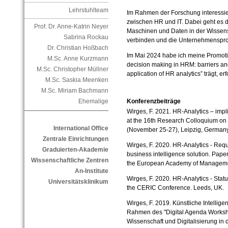
Lehrstuhlteam
Im Rahmen der Forschung interessiere
zwischen HR und IT. Dabei geht es
Prof. Dr. Anne-Katrin Neyer
Maschinen und Daten in der Wissensg
Sabrina Rockau
verbinden und die Unternehmensproz
Dr. Christian Hoßbach
Im Mai 2024 habe ich meine Promotio
M.Sc. Anne Kurzmann
decision making in HRM: barriers an
M.Sc. Christopher Müllner
application of HR analytics” trägt, e
M.Sc. Saskia Meenken
M.Sc. Miriam Bachmann
Konferenzbeiträge
Ehemalige
Wirges, F. 2021. HR-Analytics – impl
at the 16th Research Colloquium on 
International Office
(November 25-27), Leipzig, Germany
Zentrale Einrichtungen
Wirges, F. 2020. HR-Analytics - Requi
Graduierten-Akademie
business intelligence solution. Pape
Wissenschaftliche Zentren
the European Academy of Managemen
An-Institute
Wirges, F. 2020. HR-Analytics - Sta
Universitätsklinikum
the CERIC Conference. Leeds, UK.
Wirges, F. 2019. Künstliche Intelli
Rahmen des "Digital Agenda Workshop
Wissenschaft und Digitalisierung in 