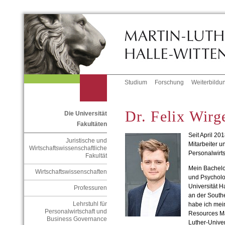
Studium
Forschung
Weiterbildu
Dr. Felix Wirg
Die Universität
Fakultäten
Seit April 20
Juristische und
Mitarbeiter u
Wirtschaftswissenschaftliche
Personalwirt
Fakultät
Mein Bachelo
Wirtschaftswissenschaften
und Psycholog
Universität 
Professuren
an der South
Lehrstuhl für
habe ich me
Personalwirtschaft und
Resources Ma
Business Governance
Luther-Univer