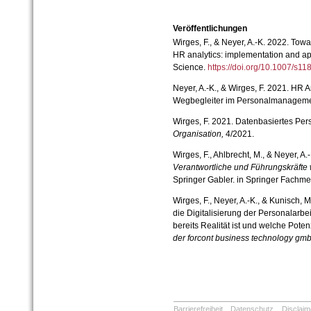
Veröffentlichungen
Wirges, F., & Neyer, A.-K. 2022. Tow
HR analytics: implementation and ap
Science.
https://doi.org/10.1007/s
Neyer, A.-K., & Wirges, F. 2021. HR 
Wegbegleiter im Personalmanagem
Wirges, F. 2021. Datenbasiertes P
Organisation,
4/2021.
Wirges, F., Ahlbrecht, M., & Neyer, A.
Verantwortliche und Führungskräft
Springer Gabler. in Springer Fachm
Wirges, F., Neyer, A.-K., & Kunisch,
die Digitalisierung der Personalarb
bereits Realität ist und welche Pote
der forcont business technology gmb
Barrierefreiheit
Datenschutz
Disclaim