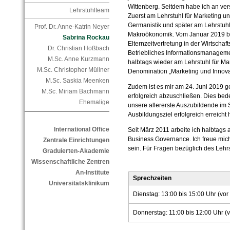
Wittenberg. Seitdem habe ich an ver
Lehrstuhlteam
Zuerst am Lehrstuhl für Marketing und
Germanistik und später am Lehrstuhl
Prof. Dr. Anne-Katrin Neyer
Makroökonomik. Vom Januar 2019 bis 
Sabrina Rockau
Elternzeitvertretung in der Wirtschaft
Dr. Christian Hoßbach
Betriebliches Informationsmanageme
M.Sc. Anne Kurzmann
halbtags wieder am Lehrstuhl für Ma
M.Sc. Christopher Müllner
Denomination „Marketing und Innovat
M.Sc. Saskia Meenken
Zudem ist es mir am 24. Juni 2019 
M.Sc. Miriam Bachmann
erfolgreich abzuschließen. Dies be
Ehemalige
unsere allererste Auszubildende im S
Ausbildungsziel erfolgreich erreicht 
International Office
Seit März 2011 arbeite ich halbtags 
Business Governance. Ich freue mich
Zentrale Einrichtungen
sein. Für Fragen bezüglich des Lehrs
Graduierten-Akademie
Wissenschaftliche Zentren
An-Institute
Sprechzeiten
Universitätsklinikum
Dienstag: 13:00 bis 15:00 Uhr (vor 
Donnerstag: 11:00 bis 12:00 Uhr (v