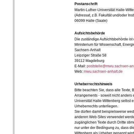
Postanschrift
Martin-Luther-Universität Halle-Witt
(Adressat, z.B. Fakultät und/oder Inst
06099 Halle (Saale)
Aufsichtsbehörde
Die zuständige Aufsichtsbehörde ist
Ministerium für Wissenschaft, Ener
Sachsen-Anhalt
Leipziger Straße 58
39112 Magdeburg
E-Mail:
poststelle@mwu.sachsen-anh
Web:
mwu.sachsen-anhalt.de
Urheberrechtshinweis
Bitte beachten Sie, dass alle Texte, 
Arrangements - soweit nicht anders er
Universität Halle-Wittenberg selbst 
Urheberrechts unterliegen.
Sie dürfen damit beispielsweise wed
anderen Web-Sites verwendet werde
zugänglichen Texte durch Dritte sti
nur unter der Bedingung zu, dass die
Wittenberg als Urheber genannt wird